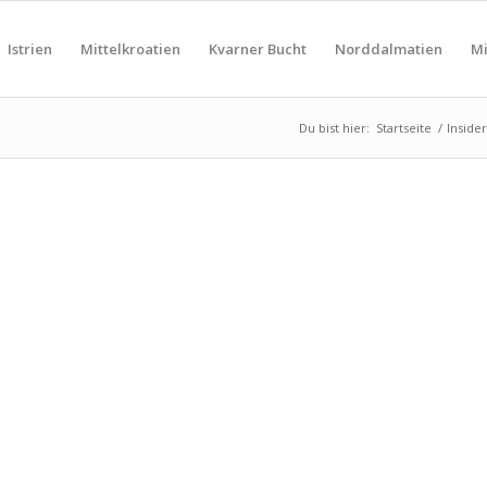
Istrien
Mittelkroatien
Kvarner Bucht
Norddalmatien
Mi
Du bist hier:
Startseite
/
Inside