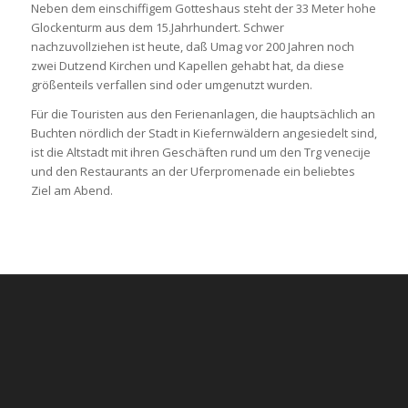
Neben dem einschiffigem Gotteshaus steht der 33 Meter hohe
Glockenturm aus dem 15.Jahrhundert. Schwer
nachzuvollziehen ist heute, daß Umag vor 200 Jahren noch
zwei Dutzend Kirchen und Kapellen gehabt hat, da diese
größenteils verfallen sind oder umgenutzt wurden.
Für die Touristen aus den Ferienanlagen, die hauptsächlich an
Buchten nördlich der Stadt in Kiefernwäldern angesiedelt sind,
ist die Altstadt mit ihren Geschäften rund um den Trg venecije
und den Restaurants an der Uferpromenade ein beliebtes
Ziel am Abend.