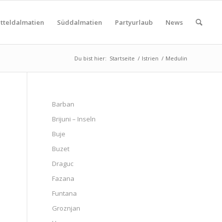
tteldalmatien
Süddalmatien
Partyurlaub
News
Du bist hier:
Startseite
/
Istrien
/
Medulin
Barban
Brijuni – Inseln
Buje
Buzet
Draguc
Fazana
Funtana
Groznjan