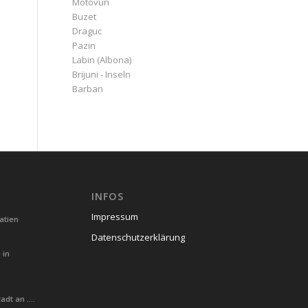
Motovun
Buzet
Draguc
Pazin
Labin (Albona)
Brijuni - Inseln
Barban
INFOS
Impressum
atien
Datenschutzerklärung
 in
tadt an ….