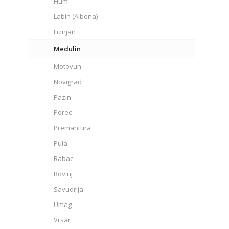
Hum
Labin (Albona)
Liznjan
Medulin
Motovun
Novigrad
Pazin
Porec
Premantura
Pula
Rabac
Rovinj
Savudrija
Umag
Vrsar