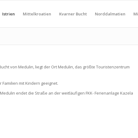
Istrien
Mittelkroatien
Kvarner Bucht
Norddalmatien
Mi
ucht von Medulin, liegt der Ort Medulin, das größte Touristenzentrum
 Familien mit Kindern geeignet.
 Medulin endet die Straße an der weitläufigen FKK- Ferienanlage Kazela