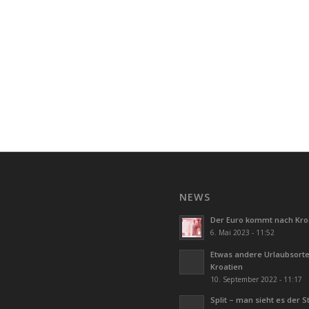
NEWS
Der Euro kommt nach Kro
6. Mai 2023 - 11:52
Etwas andere Urlaubsorte
Kroatien
10. September 2022 - 11:17
Split – man sieht es der S