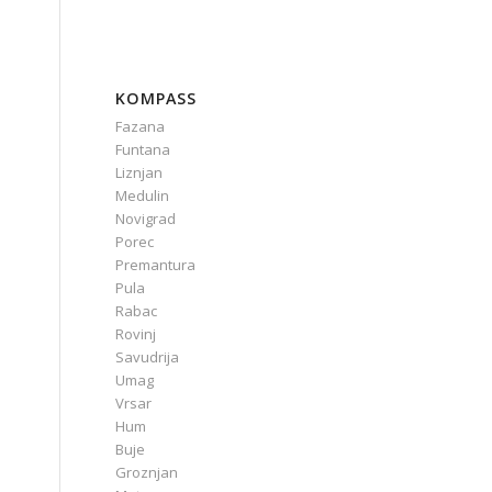
KOMPASS
Fazana
Funtana
Liznjan
Medulin
Novigrad
Porec
Premantura
Pula
Rabac
Rovinj
Savudrija
Umag
Vrsar
Hum
Buje
Groznjan