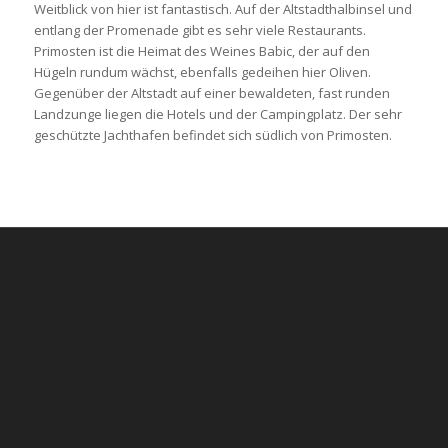
Weitblick von hier ist fantastisch. Auf der Altstadthalbinsel und
entlang der Promenade gibt es sehr viele Restaurants.
Primosten ist die Heimat des Weines Babic, der auf den
Hügeln rundum wächst, ebenfalls gedeihen hier Oliven.
Gegenüber der Altstadt auf einer bewaldeten, fast runden
Landzunge liegen die Hotels und der Campingplatz. Der sehr
geschützte Jachthafen befindet sich südlich von Primosten.